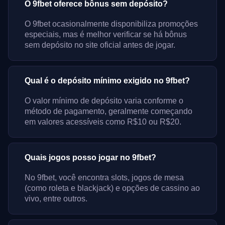
O 9fbet oferece bônus sem depósito?
O 9fbet ocasionalmente disponibiliza promoções
especiais, mas é melhor verificar se há bônus
sem depósito no site oficial antes de jogar.
Qual é o depósito mínimo exigido no 9fbet?
O valor mínimo de depósito varia conforme o
método de pagamento, geralmente começando
em valores acessíveis como R$10 ou R$20.
Quais jogos posso jogar no 9fbet?
No 9fbet, você encontra slots, jogos de mesa
(como roleta e blackjack) e opções de cassino ao
vivo, entre outros.