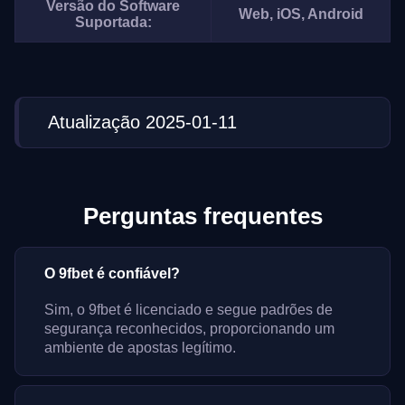
Versão do Software
Web, iOS, Android
Suportada:
Atualização 2025-01-11
Perguntas frequentes
O 9fbet é confiável?
Sim, o 9fbet é licenciado e segue padrões de
segurança reconhecidos, proporcionando um
ambiente de apostas legítimo.