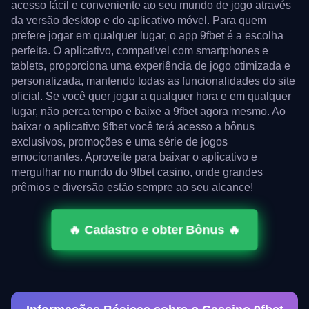
acesso fácil e conveniente ao seu mundo de jogo através
da versão desktop e do aplicativo móvel. Para quem
prefere jogar em qualquer lugar, o app 9fbet é a escolha
perfeita. O aplicativo, compatível com smartphones e
tablets, proporciona uma experiência de jogo otimizada e
personalizada, mantendo todas as funcionalidades do site
oficial. Se você quer jogar a qualquer hora e em qualquer
lugar, não perca tempo e baixe a 9fbet agora mesmo. Ao
baixar o aplicativo 9fbet você terá acesso a bônus
exclusivos, promoções e uma série de jogos
emocionantes. Aproveite para baixar o aplicativo e
mergulhar no mundo do 9fbet casino, onde grandes
prêmios e diversão estão sempre ao seu alcance!
🔥 Cadastro e obter Bônus 🔥