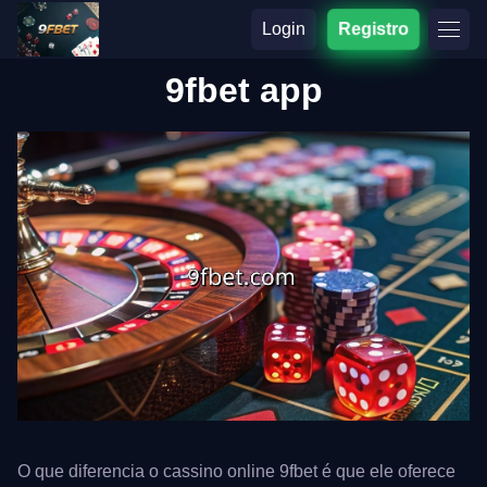
Login
Registro
9fbet app
O que diferencia o cassino online 9fbet é que ele oferece